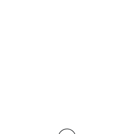
机、平板还是PC端，用户都能即时接收到最新资
了球迷的资讯需求，也为互动和社区讨论提供了可靠
引入智能推荐算法，通过分析用户浏览记录、收藏偏
，每位用户都能获得符合自己口味的赛事资讯和深度
例如“最热球星动态”“战术解析周报”等，满足不同